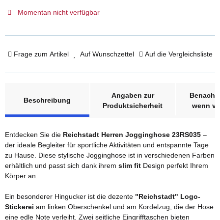
Momentan nicht verfügbar
Frage zum Artikel
Auf Wunschzettel
Auf die Vergleichsliste
weitere Registerkarten anzeigen
Angaben zur
Benachri
Beschreibung
Produktsicherheit
wenn ve
Entdecken Sie die
Reichstadt Herren Jogginghose 23RS035
–
der ideale Begleiter für sportliche Aktivitäten und entspannte Tage
zu Hause. Diese stylische Jogginghose ist in verschiedenen Farben
erhältlich und passt sich dank ihrem
slim fit
Design perfekt Ihrem
Körper an.
Ein besonderer Hingucker ist die dezente
"Reichstadt" Logo-
Stickerei
am linken Oberschenkel und am Kordelzug, die der Hose
eine edle Note verleiht. Zwei seitliche Eingrifftaschen bieten